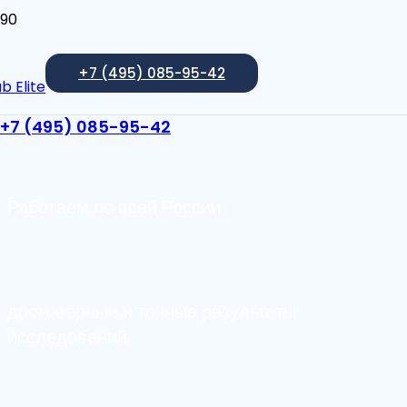
Лаборатория СЭС
+7 (495) 085-95-42
Москвы
b Elite
+7 (495) 085-95-42
Работаем по всей России
достоверные и точные результаты
исследований